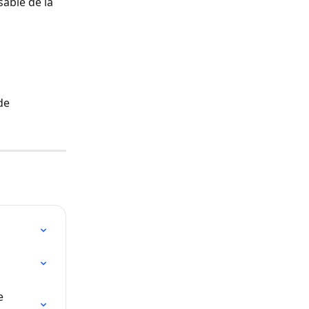
able de la 
de 
e 