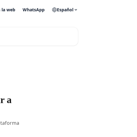
a la web
WhatsApp
Español
r a
lataforma